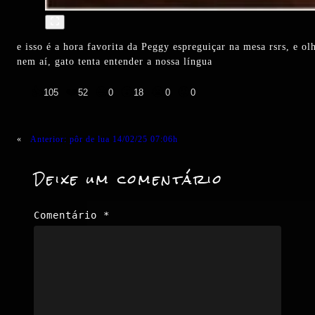
e isso é a hora favorita da Peggy espreguiçar na mesa rsrs, e 
nem aí, gato tenta entender a nossa língua
👍
❤️
😄
😲
😭
😡
105
52
0
18
0
0
«
Anterior:
pôr de lua 14/02/25 07:06h
Deixe um comentário
Comentário
*