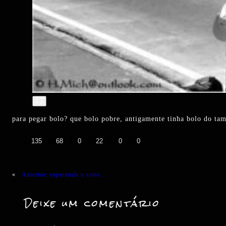
para pegar bolo? que bolo pobre, antigamente tinha bolo do ta
👍
❤️
😄
😲
😭
😡
135
68
0
22
0
0
«
Anterior:
esperando o sono …
Deixe um comentário