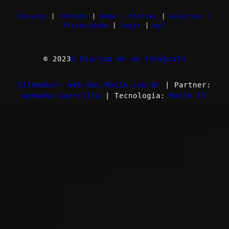
Ensaios
|
Contato
|
Home |
Stories
|
Galerias |
Privacidade
|
Login
|
myI
© 2023
O Diarium de um fotógrafo
Sitemaker: Web-Dev.Matik.com.br
| Partner:
wpHakka Guerrilla
| Tecnologia:
Matik IT