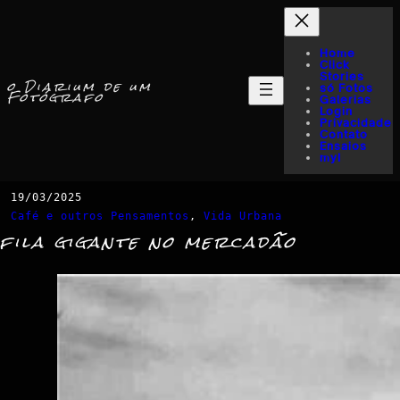
Home
Click
Stories
o Diarium de um
só Fotos
Fotógrafo
Galerias
Login
Privacidade
Contato
Ensaios
myI
19/03/2025
Café e outros Pensamentos
, 
Vida Urbana
fila gigante no mercadão