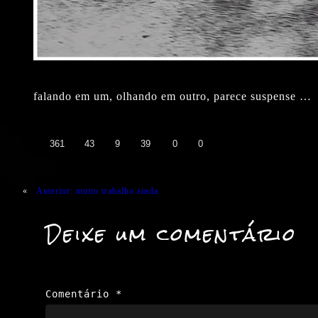
falando em um, olhando em outro, parece suspense …
👍
❤️
😄
😲
😭
😡
361
43
9
39
0
0
«
Anterior:
muito trabalho ainda
Deixe um comentário
Comentário
*