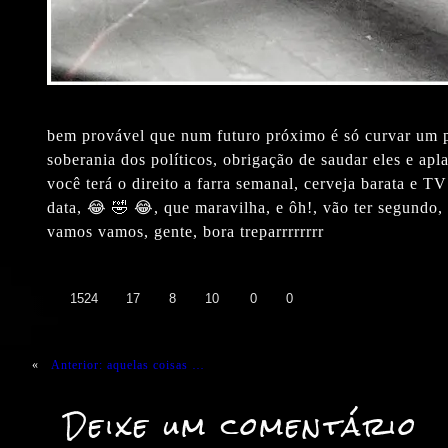
bem provável que num futuro próximo é só curvar um po
soberania dos políticos, obrigação de saudar eles e ap
você terá o direito a farra semanal, cerveja barata e 
data, 😂 🤣 😂, que maravilha, e ôh!, vão ter segundo, 
vamos vamos, gente, bora treparrrrrrrr
👍
❤️
😄
😲
😭
😡
1524
17
8
10
0
0
«
Anterior:
aquelas coisas …
Deixe um comentário