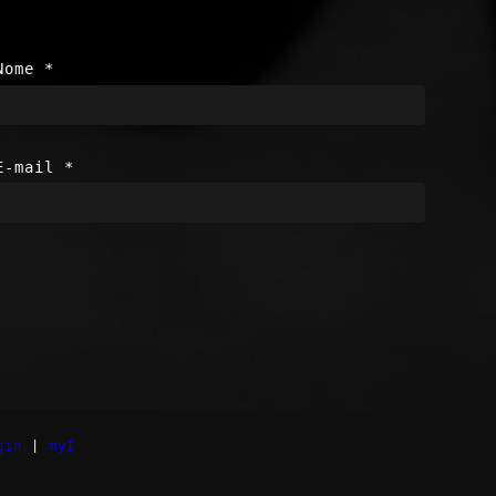
Nome
*
E-mail
*
gin
|
myI