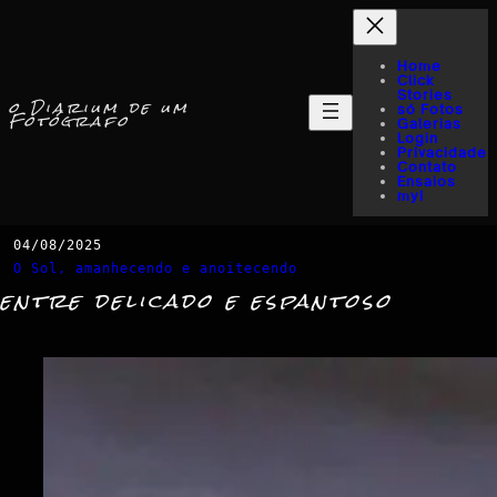
Home
Click
Stories
o Diarium de um
só Fotos
Fotógrafo
Galerias
Login
Privacidade
Contato
Ensaios
myI
04/08/2025
O Sol, amanhecendo e anoitecendo
entre delicado e espantoso