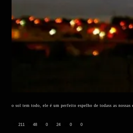
o sol tem todo, ele é um perfeito espelho de todass as nossa
👍
❤️
😄
😲
😭
😡
211
48
0
24
0
0