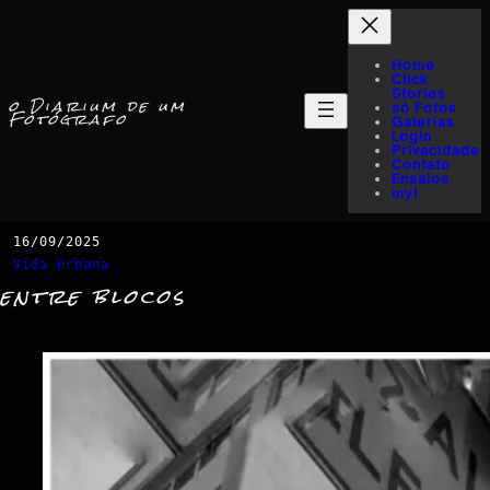
Home
Click
Stories
o Diarium de um
só Fotos
Fotógrafo
Galerias
Login
Privacidade
Contato
Ensaios
myI
16/09/2025
Vida Urbana
entre blocos