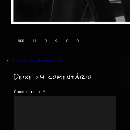
👍
❤️
😄
😲
😭
😡
960
11
0
9
0
0
«
Anterior:
lealdade entre postes
Deixe um comentário
Comentário
*