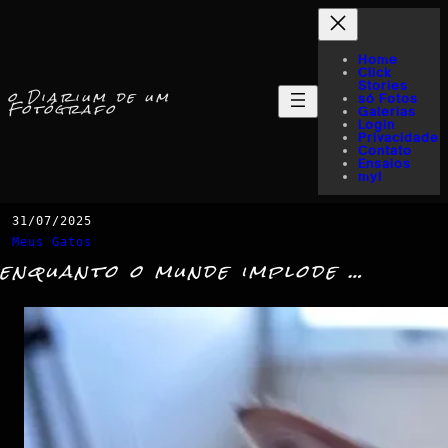
Home
Click
Stories
o Diarium de um
só Fotos
Fotógrafo
Galerias
Login
Privacidade
Contato
Ensaios
myI
31/07/2025
Meus Gatos
enquanto o munde implode …