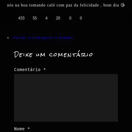
nós na boa tomando café com paz da felicidade , bom dia 😘
👍
❤️
😄
😲
😭
😡
433
55
4
20
0
0
«
Anterior:
a diferença de ser humano
Deixe um comentário
Comentário
*
Nome
*