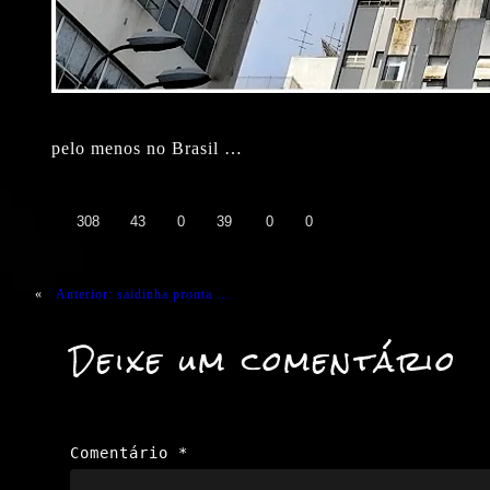
pelo menos no Brasil …
👍
❤️
😄
😲
😭
😡
308
43
0
39
0
0
«
Anterior:
saidinha pronta …
Deixe um comentário
Comentário
*