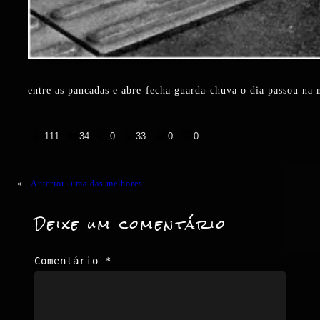
entre as pancadas e abre-fecha guarda-chuva o dia passou na
👍
❤️
😄
😲
😭
😡
111
34
0
33
0
0
«
Anterior:
uma das melhores
Deixe um comentário
Comentário
*