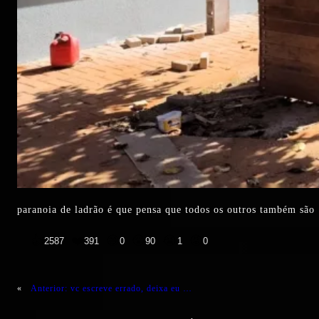
paranoia de ladrão é que pensa que todos os outros também sã
👍
❤️
😄
😲
😭
😡
2587
391
0
90
1
0
«
Anterior:
vc escreve errado, deixa eu …