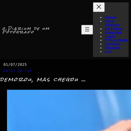
Home
Click
Stories
o Diarium de um
só Fotos
Fotógrafo
Galerias
Login
Privacidade
Contato
Ensaios
myI
01/07/2025
Gatos de rua
demorou, mas chegou …