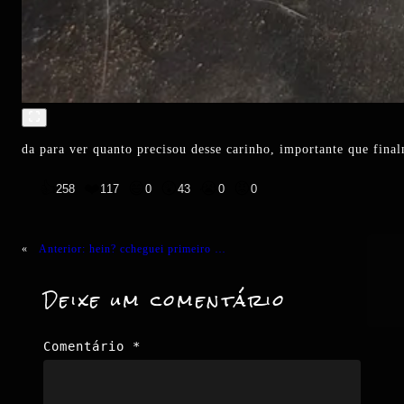
da para ver quanto precisou desse carinho, importante que fina
👍
❤️
😄
😲
😭
😡
258
117
0
43
0
0
«
Anterior:
hein? ccheguei primeiro …
Deixe um comentário
Comentário
*