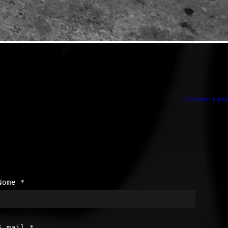
Próximo:
a pen
Nome
*
E-mail
*