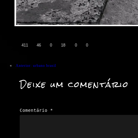
👍
❤️
😄
😲
😭
😡
411
46
0
18
0
0
«
Anterior:
urbano brasil
Deixe um comentário
Comentário
*