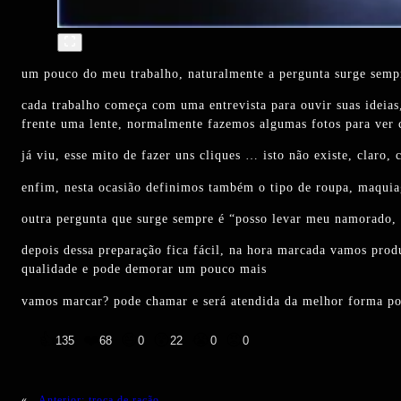
um pouco do meu trabalho, naturalmente a pergunta surge semp
cada trabalho começa com uma entrevista para ouvir suas ideias
frente uma lente, normalmente fazemos algumas fotos para ver 
já viu, esse mito de fazer uns cliques … isto não existe, claro,
enfim, nesta ocasião definimos também o tipo de roupa, maquiag
outra pergunta que surge sempre é “posso levar meu namorado, 
depois dessa preparação fica fácil, na hora marcada vamos produ
qualidade e pode demorar um pouco mais
vamos marcar? pode chamar e será atendida da melhor forma po
👍
❤️
😄
😲
😭
😡
135
68
0
22
0
0
«
Anterior:
troca de ração