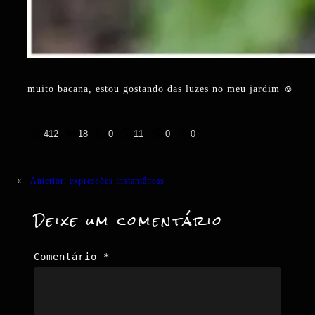
muito bacana, estou gostando das luzes no meu jardim ☺️
👍
❤️
😄
😲
😭
😡
412
18
0
11
0
0
«
Anterior:
expressões instantâneas
Deixe um comentário
Comentário
*