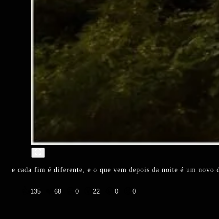
e cada fim é diferente, e o que vem depois da noite é um novo
👍
❤️
😄
😲
😭
😡
135
68
0
22
0
0