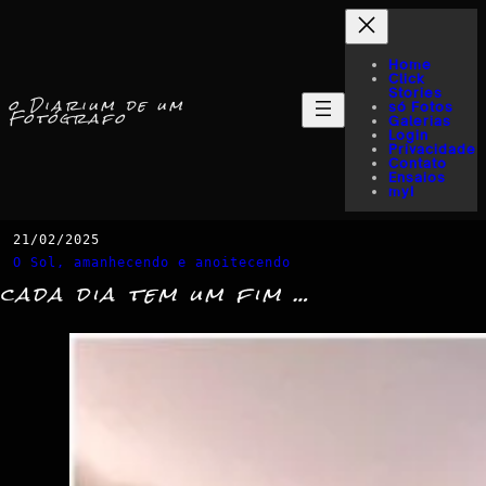
Home
Click
Stories
o Diarium de um
só Fotos
Fotógrafo
Galerias
Login
Privacidade
Contato
Ensaios
myI
21/02/2025
O Sol, amanhecendo e anoitecendo
cada dia tem um fim …