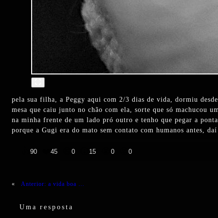
pela sua filha, a Peggy aqui com 2/3 dias de vida, dormiu desd
mesa que caiu junto no chão com ela, sorte que só machucou um
na minha frente de um lado pró outro e tenho que pegar a ponta
porque a Gugi era do mato sem contato com humanos antes, daí 
👍
❤️
😄
😲
😭
😡
90
45
0
15
0
0
«
Anterior:
a vida boa …
Uma resposta