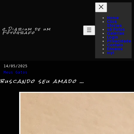
Home
Click
Stories
o Diarium de um
só Fotos
Fotógrafo
Galerias
Login
Privacidade
Contato
Ensaios
myI
14/05/2025
Meus Gatos
buscando seu amado …