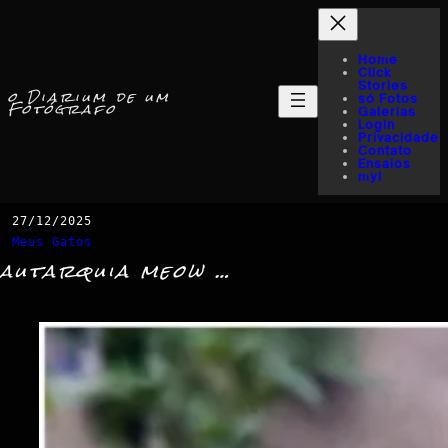
Home
Click
Stories
o Diarium de um
só Fotos
Fotógrafo
Galerias
Login
Privacidade
Contato
Ensaios
myI
27/12/2025
Meus Gatos
autarquia meow …