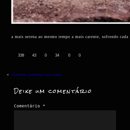
a mais serena ao mesmo tempo a mais carente, sofrendo cada
👍
❤️
😄
😲
😭
😡
338
43
0
34
0
0
«
Anterior:
podemos fazer nada …
Deixe um comentário
Comentário
*