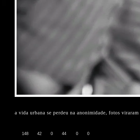
a vida urbana se perdeu na anonimidade, fotos viraram
👍
❤️
😄
😲
😭
😡
148
42
0
44
0
0