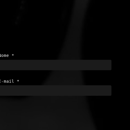
Nome
*
E-mail
*