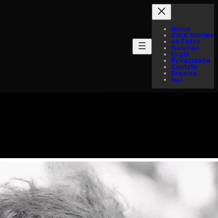
Home
Click Stories
só Fotos
Galerias
Login
Privacidade
Contato
Ensaios
myI