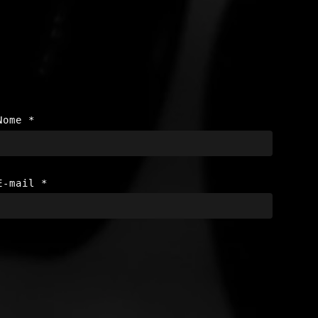
Nome
*
E-mail
*