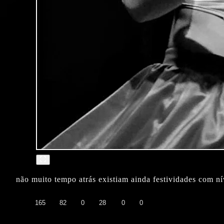
não muito tempo atrás existiam ainda festividades com nív
👍
❤️
😄
😲
😭
😡
165
82
0
28
0
0