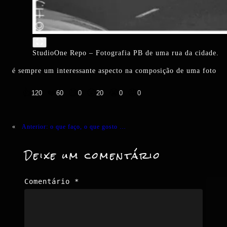
StudioOne Repo – Fotografia PB de uma rua da cidade.
é sempre um interessante aspecto na composição de uma foto
👍
❤️
😄
😲
😭
😡
120
60
0
20
0
0
«
Anterior:
o que faço, o que gosto …
Deixe um comentário
Comentário
*