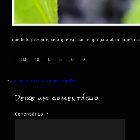
que belo presente, será que vai dar tempo para abrir hoje? m
👍
❤️
😄
😲
😭
😡
830
10
0
5
0
0
«
Anterior:
atrás da cortina vermelha
Deixe um comentário
Comentário
*