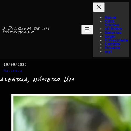
Home
Click
Stories
o Diarium de um
só Fotos
Fotógrafo
Galerias
Login
Privacidade
Contato
Ensaios
myI
19/09/2025
Natureza
alegria, número Um