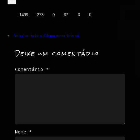
👍
❤️
😄
😲
😭
😡
1499
273
0
67
0
0
«
Anterior:
todo o dilema numa foto só
Deixe um comentário
Comentário
*
Nome
*