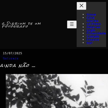
Home
Click
Stories
o Diarium de um
só Fotos
Fotógrafo
Galerias
Login
Privacidade
Contato
Ensaios
myI
15/07/2025
Natureza
ainda não …