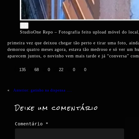
StudioOne Repo – Fotografia feito upload móvel do local,
primeira vez que deixou chegar tão perto e tirar uma foto, aind
demorou quatro meses agora, estava tão medroso e só ver um h
aparecem juntos, o novinho vem mais tarde e já “conversa” comi
👍
❤️
😄
😲
😭
😡
135
68
0
22
0
0
«
Anterior:
gatinho na dispensa ….
Deixe um comentário
Comentário
*