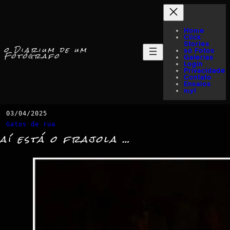
Home
Click
Stories
o Diarium de um
só Fotos
Fotógrafo
Galerias
Login
Privacidade
Contato
Ensaios
myI
03/04/2025
Gatos de rua
aí está o frajola …