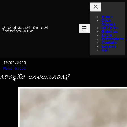
Home
Click
Stories
o Diarium de um
só Fotos
Fotógrafo
Galerias
Login
Privacidade
Contato
Ensaios
myI
19/02/2025
Meus Gatos
adoção cancelada?