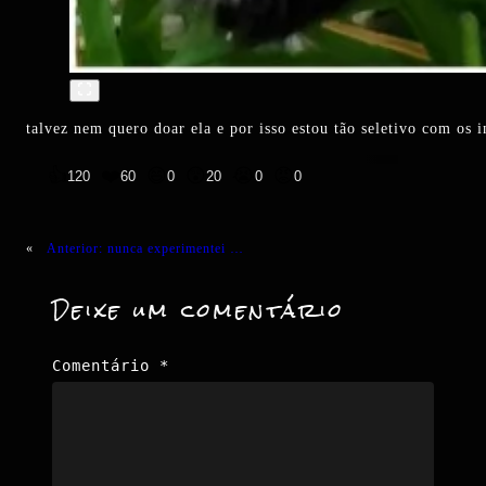
talvez nem quero doar ela e por isso estou tão seletivo com os
👍
❤️
😄
😲
😭
😡
120
60
0
20
0
0
«
Anterior:
nunca experimentei …
Deixe um comentário
Comentário
*