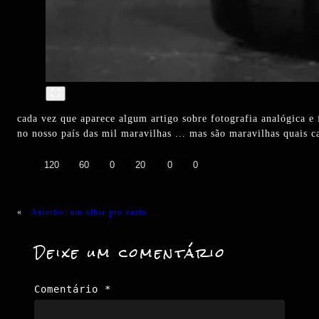
cada vez que aparece algum artigo sobre fotografia analógica e
no nosso país das mil maravilhas … mas são maravilhas quais 
👍
❤️
😄
😲
😭
😡
120
60
0
20
0
0
«
Anterior:
um olhar pro vazio …
Deixe um comentário
Comentário
*