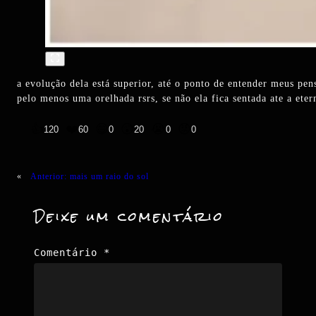
a evolução dela está superior, até o ponto de entender meus p
pelo menos uma orelhada rsrs, se não ela fica sentada ate a et
👍
❤️
😄
😲
😭
😡
120
60
0
20
0
0
«
Anterior:
mais um raio do sol
Deixe um comentário
Comentário
*