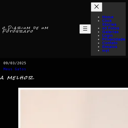
Home
Click
Stories
o Diarium de um
só Fotos
Fotógrafo
Galerias
Login
Privacidade
Contato
Ensaios
myI
09/03/2025
Meus Gatos
a melhor