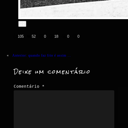
👍
❤️
😄
😲
😭
😡
105
52
0
18
0
0
«
Anterior:
quando faz frio é assim …
Deixe um comentário
Comentário
*