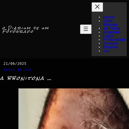
Home
Click
Stories
o Diarium de um
só Fotos
Fotógrafo
Galerias
Login
Privacidade
Contato
Ensaios
myI
21/06/2025
Gatos de rua
a bbonitona …