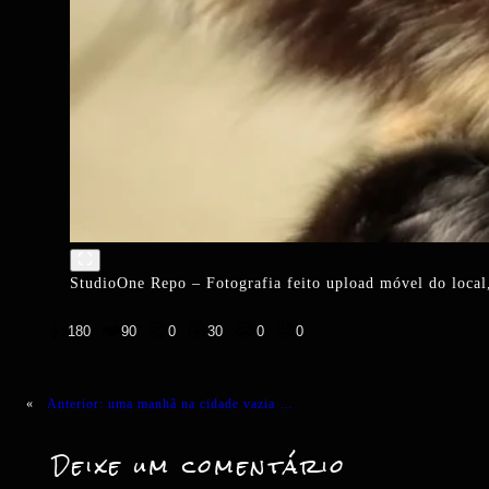
StudioOne Repo – Fotografia feito upload móvel do local,
👍
❤️
😄
😲
😭
😡
180
90
0
30
0
0
«
Anterior:
uma manhã na cidade vazia …
Deixe um comentário