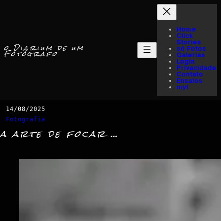
Home
Click
Stories
o Diarium de um
só Fotos
Fotógrafo
Galerias
Login
Privacidade
Contato
Ensaios
myI
14/08/2025
Fotografia
a arte de focar …