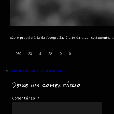
não é proprietária da fotografia, é arte da vida, certamente, m
👍
❤️
😄
😲
😭
😡
980
23
4
22
0
0
«
Anterior:
não importa seu tamanho …
Deixe um comentário
Comentário
*